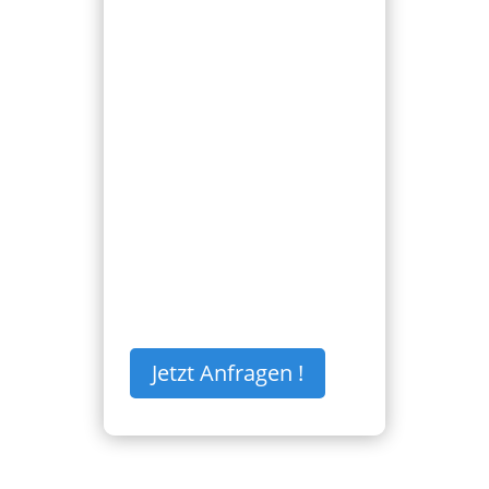
LADEBUCHSE
DEFEKT
LADEBUCHSE DEFEKT
Ersetzung der defekten
Ladebuchse ihres Handys.
€
999,00
Jetzt Anfragen !