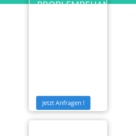
PROBLEMBEHANDLUN
DER SOFTWARE
PROBLEM MIT DER SOFTWARE
Behebung eines Problems mit
der Software.
€
999,00
Jetzt Anfragen !