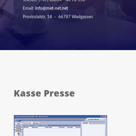
Email:
info@met-net.net
Provinzialstr, 14 - 66787 Wadgassen
Kasse Presse