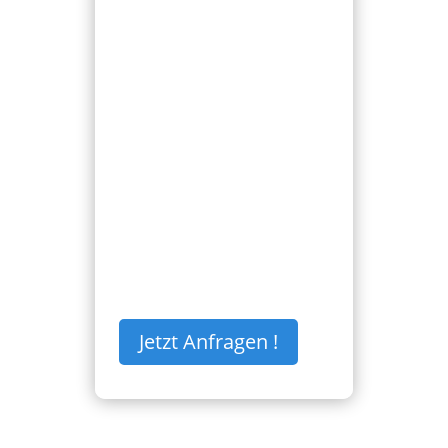
LADEBUCHSE
DEFEKT
LADEBUCHSE DEFEKT
Ersetzung der defekten
Ladebuchse ihres Handys.
€
999,00
Jetzt Anfragen !