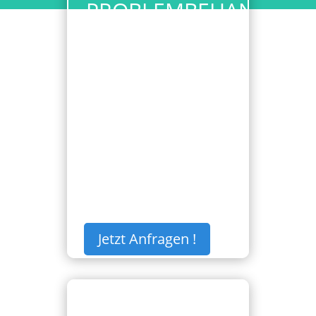
PROBLEMBEHANDLUN
DER SOFTWARE
PROBLEM MIT DER SOFTWARE
Behebung eines Problems mit
der Software.
€
999,00
Jetzt Anfragen !